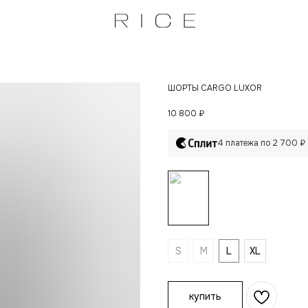
ШОРТЫ CARGO LUXOR
10 800
₽
4 платежа по 2 700 ₽
S
M
L
XL
купить