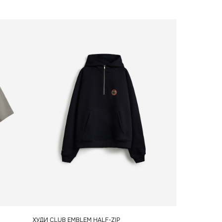
telegram
ХУДИ CLUB EMBLEM HALF-ZIP