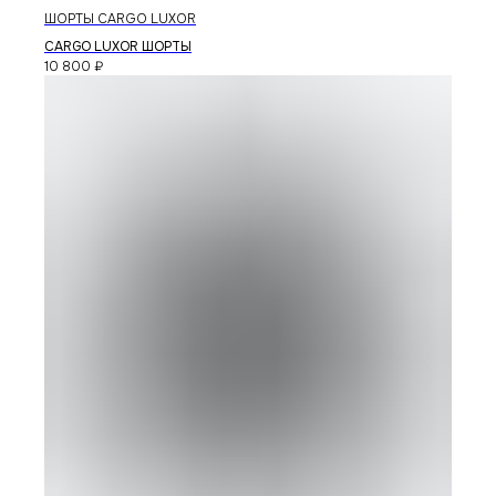
ШОРТЫ CARGO LUXOR
публичная оферта
политика конфиденциальности
CARGO LUXOR ШОРТЫ
10 800
₽