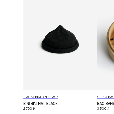
© 2026 RICE WEAR
ШАПКА BINI BINI BLACK
СВЕЧА BA
BINI BINI HAT BLACK
BAO BAN
2 700
₽
3 500
₽