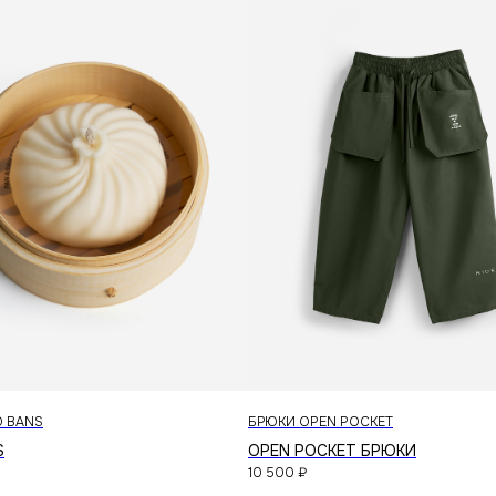
каталог
доставка
магазины
контакты
публичная оферта
политика конфиденциальности
O BANS
БРЮКИ OPEN POCKET
S
OPEN POCKET БРЮКИ
10 500
₽