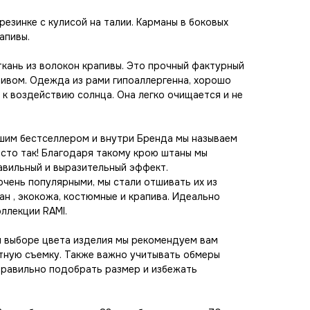
езинке с кулисой на талии. Карманы в боковых
апивы.
ткань из волокон крапивы. Это прочный фактурный
ивом. Одежда из рами гипоаллергенна, хорошо
 к воздействию солнца. Она легко очищается и не
шим бестселлером и внутри Бренда мы называем
осто так! Благодаря такому крою штаны мы
равильный и выразительный эффект.
очень популярными, мы стали отшивать их из
лан , экокожа, костюмные и крапива. Идеально
ллекции RAMI.
и выборе цвета изделия мы рекомендуем вам
тную съемку. Также важно учитывать обмеры
правильно подобрать размер и избежать