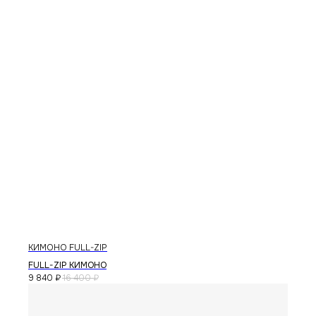
каталог
контакты
магазины
telegram
vkontakte
доставка
© 2026 RICE WEAR
КИМОНО FULL-ZIP
создание сайта
FULL-ZIP КИМОНО
публичная оферта
9 840
₽
16 400
₽
политика конфиденциальности