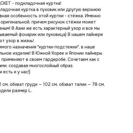
CKET - подкладочная куртка!
дкладочная куртка в пуховик или другую верхнюю
ная особенность этой куртки - стёжка. Именно
й оригинальной, причем рисунок стёжки может
ным! В Азии же есть характерный узор и все мы
зываемый фонарик или луковица) В нашем лайнере
от узор в жизнь!
мого назначения "куртки-подстежки", в наше
льное изделие! В Южной Корее и Японии лайнеры
 применяют в своем гардеробе. Сочетаем как с
ами, создавая многослойный образ.
 есть и у нас!)
 см, обхват груди — 102 см, обхват талии — 78 см,
одели размер L.