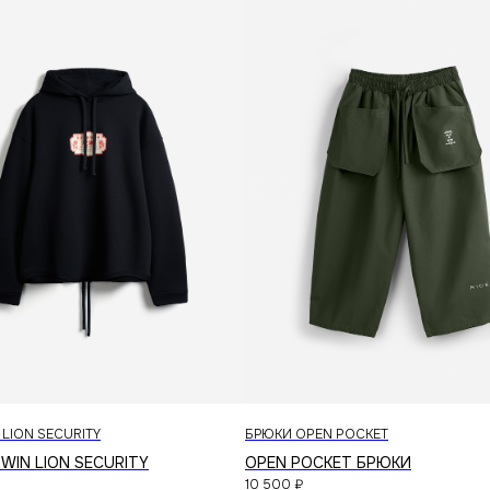
каталог
доставка
магазины
контакты
публичная оферта
политика конфиденциальности
 LION SECURITY
БРЮКИ OPEN POCKET
WIN LION SECURITY
OPEN POCKET БРЮКИ
10 500
₽