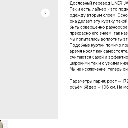
Дословный перевод LINER JA
Так и есть, лайнер - это по
одежду вторым слоем. Основ
она делает эту куртку тако
быть совершенно разнообраз
прекрасно его знаем, так на
мы попытались воплотить эт
Подобные куртки помимо пря
время носят как самостояте
считаются базой и эффектно
широкими так и с узкими низ
Мы не исключение, теперь они
Параметры парня: рост — 172
объём бёдер — 106 см. На м