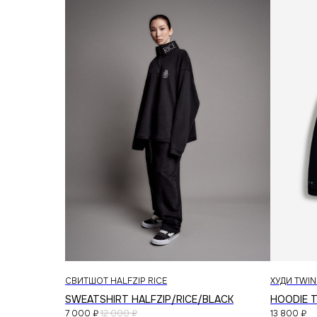
© 2026 RICE WEAR
СВИТШОТ HALFZIP RICE
ХУДИ TWIN
SWEATSHIRT HALFZIP/RICE/BLACK
HOODIE T
7 000
₽
12 000
₽
13 800
₽