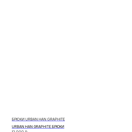
каталог
контакты
магазины
telegram
vkontakte
доставка
© 2026 RICE WEAR
создание сайта
БРЮКИ URBAN HAN GRAPHITE
публичная оферта
URBAN HAN GRAPHITE БРЮКИ
политика конфиденциальности
12 000
₽