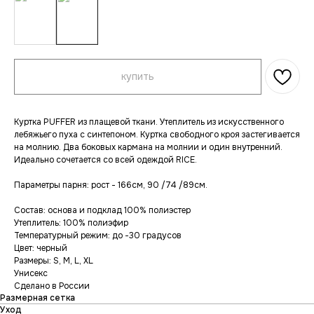
купить
Куртка PUFFER из плащевой ткани. Утеплитель из искусственного
лебяжьего пуха с синтепоном. Куртка свободного кроя застегивается
на молнию. Два боковых кармана на молнии и один внутренний.
Идеально сочетается со всей одеждой RICE.
Параметры парня: рост - 166см, 90 /74 /89см.
Состав: основа и подклад 100% полиэстер
Утеплитель: 100% полиэфир
Температурный режим: до -30 градусов
Цвет: черный
Размеры: S, M, L, XL
Унисекс
Сделано в России
Размерная сетка
Уход