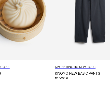
каталог
доставка
магазины
контакты
публичная оферта
политика конфиденциальности
O BANS
БРЮКИ KINOMO NEW BASIC
S
KINOMO NEW BASIC PANTS
10 500
₽