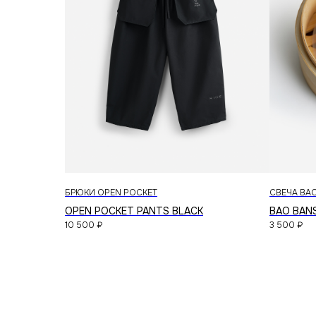
© 2026 RICE WEAR
БРЮКИ OPEN POCKET
СВЕЧА BA
OPEN POCKET PANTS BLACK
BAO BAN
10 500
₽
3 500
₽