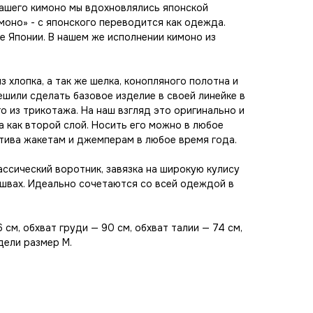
нашего кимоно мы вдохновлялись японской
оно» - с японского переводится как одежда.
 Японии. В нашем же исполнении кимоно из
 хлопка, а так же шелка, конопляного полотна и
ешили сделать базовое изделие в своей линейке в
о из трикотажа. На наш взгляд это оригинально и
а как второй слой. Носить его можно в любое
тива жакетам и джемперам в любое время года.
ассический воротник, завязка на широкую кулису
 швах. Идеально сочетаются со всей одеждой в
 см, обхват груди — 90 см, обхват талии — 74 см,
дели размер M.