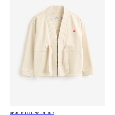
каталог
контакты
магазины
telegram
vkontakte
доставка
© 2026 RICE WEAR
создание сайта
КИМОНО FULL-ZIP KODOMO