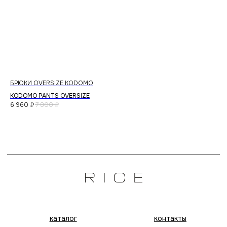
БРЮКИ OVERSIZE KODOMO
ША
KODOMO PANTS OVERSIZE
KO
6 960
₽
7 800
₽
2 1