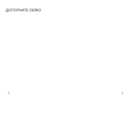
ДОПОЛНИТЕ ОБРАЗ
каталог
контакты
магазины
telegram
vkontakte
доставка
© 2026 RICE WEAR
создание сайта
публичная оферта
политика конфиденциальности