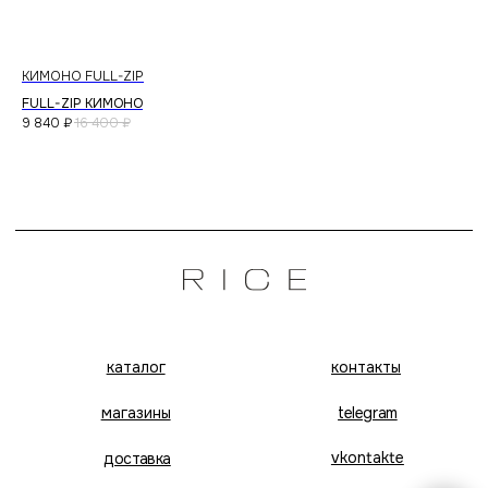
КИМОНО FULL-ZIP
РУ
FULL-ZIP КИМОНО
PA
9 840
₽
16 400
₽
12