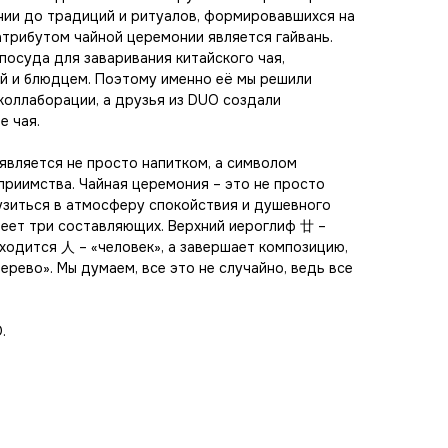
нии до традиций и ритуалов, формировавшихся на
атрибутом чайной церемонии является гайвань.
посуда для заваривания китайского чая,
й и блюдцем. Поэтому именно её мы решили
 коллаборации, а друзья из DUO создали
е чая.
 является не просто напитком, а символом
еприимства. Чайная церемония – это не просто
узиться в атмосферу спокойствия и душевного
еет три составляющих. Верхний иероглиф 廿 –
аходится 人 – «человек», а завершает композицию,
ерево». Мы думаем, все это не случайно, ведь все
.