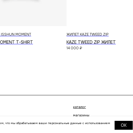
 ISSHUN MOMENT
ЖИЛЕТ KAZE TWEED ZIP
MOMENT T-SHIRT
KAZE TWEED ZIP ЖИЛЕТ
14 000
₽
каталог
доставка
магазины
контакты
публичная оферта
политика конфиденциальности
 тем, что мы обрабатываем ваши персональные данные с использованием
OK