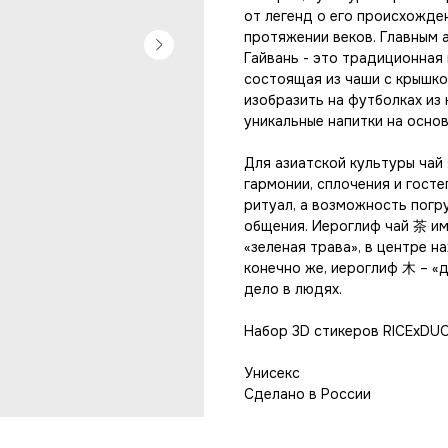
от легенд о его происхожде
протяжении веков. Главным 
Гайвань - это традиционная 
состоящая из чаши с крышко
изобразить на футболках из
уникальные напитки на основ
Для азиатской культуры чай
гармонии, сплочения и гост
ритуал, а возможность погр
общения. Иероглиф чай 茶 им
«зеленая трава», в центре н
конечно же, иероглиф 木 – «д
дело в людях.
Набор 3D стикеров RICExDUO
Унисекс
Сделано в России