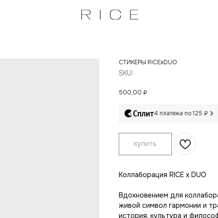
СТИКЕРЫ RICExDUO
SKU:
500,00
₽
4 платежа по 125 ₽
купить
Коллаборация RICE х DUO
Вдохновением для коллаборац
живой символ гармонии и тр
история, культура и филосо