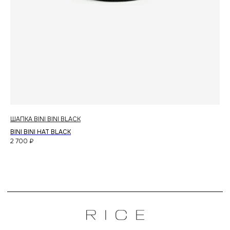
политика конфиденциальности
ШАПКА BINI BINI BLACK
ФУ
BINI BINI HAT BLACK
ФУ
2 700
₽
6 1